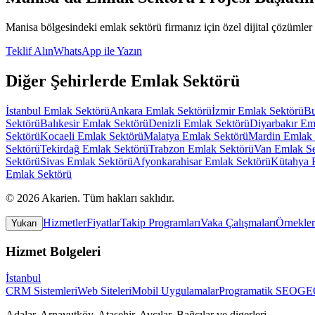
Manisa
bölgesindeki
emlak sektörü
firmanız için özel dijital çözümler 
Teklif Alın
WhatsApp ile Yazın
Diğer Şehirlerde
Emlak Sektörü
İstanbul
Emlak Sektörü
Ankara
Emlak Sektörü
İzmir
Emlak Sektörü
Bu
Sektörü
Balıkesir
Emlak Sektörü
Denizli
Emlak Sektörü
Diyarbakır
Em
Sektörü
Kocaeli
Emlak Sektörü
Malatya
Emlak Sektörü
Mardin
Emlak 
Sektörü
Tekirdağ
Emlak Sektörü
Trabzon
Emlak Sektörü
Van
Emlak Se
Sektörü
Sivas
Emlak Sektörü
Afyonkarahisar
Emlak Sektörü
Kütahya
Emlak Sektörü
©
2026
Akarien
.
Tüm hakları saklıdır.
Hizmetler
Fiyatlar
Takip Programları
Vaka Çalışmaları
Örnekler
Yukarı
Hizmet Bolgeleri
İstanbul
CRM Sistemleri
Web Siteleri
Mobil Uygulamalar
Programatik SEO
GEO
Adalar, Arnavutköy, Ataşehir, Avcılar, Bağcılar
ve digerleri