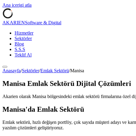
Ana icerigi atla
AKARIEN
Software & Digital
Hizmetler
Sektörler
Blog
S.S.S
Teklif Al
Anasayfa
/
Sektörler
/
Emlak Sektörü
/
Manisa
Manisa
Emlak Sektörü
Dijital Çözümleri
Akarien olarak
Manisa
bölgesindeki
emlak sektörü
firmalarına özel di
Manisa
'da
Emlak Sektörü
Emlak sektörü, hızlı değişen portföy, çok sayıda müşteri adayı ve karma
yazılım çözümleri geliştiriyoruz.