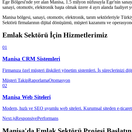
Ege Bölgesi'nde yer alan Manisa, 1.5 milyon nüfusuyla Ege'nin sanayi 
sanayi, otomotiv, elektronik başta olmak üzere 4 ayrı alanda faaliyet 
Manisa
bölgesi,
sanayi, otomotiv, elektronik, tarım
sektörleriyle Türki
Sektörü
firmalarının dijital dönüşümü, müşteri kazanımı ve operasyonel 
Emlak Sektörü
İçin Hizmetlerimiz
01
Manisa
CRM Sistemleri
Firmanıza özel müşteri ilişkileri yönetim sistemleri. İş süreçlerinizi diji
Müşteri Takip
Raporlama
Otomasyon
02
Manisa
Web Siteleri
Modern, hızlı ve SEO uyumlu web siteleri. Kurumsal siteden e-ticaret
Next.js
Responsive
Performans
Manisa
'da
Emlak Sektörü
Projesi Başlatın