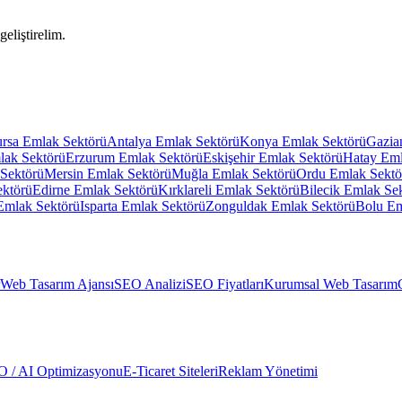
geliştirelim.
rsa
Emlak Sektörü
Antalya
Emlak Sektörü
Konya
Emlak Sektörü
Gazia
lak Sektörü
Erzurum
Emlak Sektörü
Eskişehir
Emlak Sektörü
Hatay
Eml
Sektörü
Mersin
Emlak Sektörü
Muğla
Emlak Sektörü
Ordu
Emlak Sektö
ktörü
Edirne
Emlak Sektörü
Kırklareli
Emlak Sektörü
Bilecik
Emlak Se
Emlak Sektörü
Isparta
Emlak Sektörü
Zonguldak
Emlak Sektörü
Bolu
Em
Web Tasarım Ajansı
SEO Analizi
SEO Fiyatları
Kurumsal Web Tasarım
 / AI Optimizasyonu
E-Ticaret Siteleri
Reklam Yönetimi