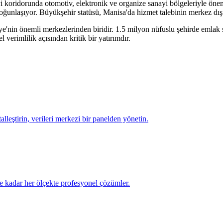
koridorunda otomotiv, elektronik ve organize sanayi bölgeleriyle önemli
yoğunlaşıyor. Büyükşehir statüsü, Manisa'da hizmet talebinin merkez dış
ye'nin önemli merkezlerinden biridir.
1.5 milyon
nüfuslu şehirde
emlak 
verimlilik açısından kritik bir yatırımdır.
talleştirin, verileri merkezi bir panelden yönetin.
e kadar her ölçekte profesyonel çözümler.