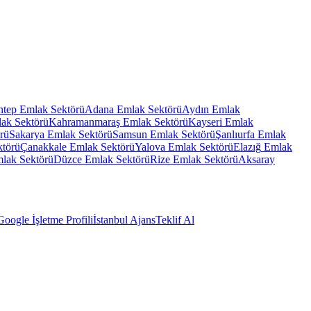
ntep
Emlak Sektörü
Adana
Emlak Sektörü
Aydın
Emlak
ak Sektörü
Kahramanmaraş
Emlak Sektörü
Kayseri
Emlak
rü
Sakarya
Emlak Sektörü
Samsun
Emlak Sektörü
Şanlıurfa
Emlak
ktörü
Çanakkale
Emlak Sektörü
Yalova
Emlak Sektörü
Elazığ
Emlak
lak Sektörü
Düzce
Emlak Sektörü
Rize
Emlak Sektörü
Aksaray
Google İşletme Profili
İstanbul Ajans
Teklif Al