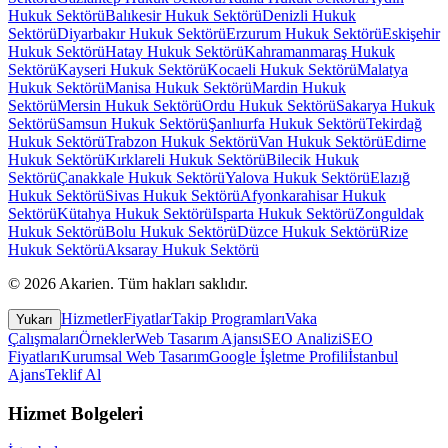
Hukuk Sektörü
Balıkesir
Hukuk Sektörü
Denizli
Hukuk
Sektörü
Diyarbakır
Hukuk Sektörü
Erzurum
Hukuk Sektörü
Eskişehir
Hukuk Sektörü
Hatay
Hukuk Sektörü
Kahramanmaraş
Hukuk
Sektörü
Kayseri
Hukuk Sektörü
Kocaeli
Hukuk Sektörü
Malatya
Hukuk Sektörü
Manisa
Hukuk Sektörü
Mardin
Hukuk
Sektörü
Mersin
Hukuk Sektörü
Ordu
Hukuk Sektörü
Sakarya
Hukuk
Sektörü
Samsun
Hukuk Sektörü
Şanlıurfa
Hukuk Sektörü
Tekirdağ
Hukuk Sektörü
Trabzon
Hukuk Sektörü
Van
Hukuk Sektörü
Edirne
Hukuk Sektörü
Kırklareli
Hukuk Sektörü
Bilecik
Hukuk
Sektörü
Çanakkale
Hukuk Sektörü
Yalova
Hukuk Sektörü
Elazığ
Hukuk Sektörü
Sivas
Hukuk Sektörü
Afyonkarahisar
Hukuk
Sektörü
Kütahya
Hukuk Sektörü
Isparta
Hukuk Sektörü
Zonguldak
Hukuk Sektörü
Bolu
Hukuk Sektörü
Düzce
Hukuk Sektörü
Rize
Hukuk Sektörü
Aksaray
Hukuk Sektörü
©
2026
Akarien
.
Tüm hakları saklıdır.
Hizmetler
Fiyatlar
Takip Programları
Vaka
Yukarı
Çalışmaları
Örnekler
Web Tasarım Ajansı
SEO Analizi
SEO
Fiyatları
Kurumsal Web Tasarım
Google İşletme Profili
İstanbul
Ajans
Teklif Al
Hizmet Bolgeleri