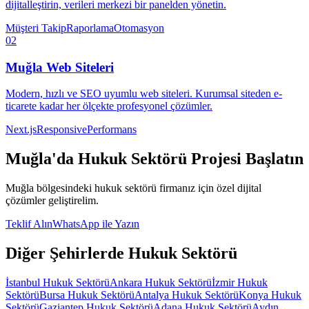
dijitalleştirin, verileri merkezi bir panelden yönetin.
Müşteri Takip
Raporlama
Otomasyon
02
Muğla
Web Siteleri
Modern, hızlı ve SEO uyumlu web siteleri. Kurumsal siteden e-
ticarete kadar her ölçekte profesyonel çözümler.
Next.js
Responsive
Performans
Muğla
'da
Hukuk Sektörü
Projesi Başlatın
Muğla
bölgesindeki
hukuk sektörü
firmanız için özel dijital
çözümler geliştirelim.
Teklif Alın
WhatsApp ile Yazın
Diğer Şehirlerde
Hukuk Sektörü
İstanbul
Hukuk Sektörü
Ankara
Hukuk Sektörü
İzmir
Hukuk
Sektörü
Bursa
Hukuk Sektörü
Antalya
Hukuk Sektörü
Konya
Hukuk
Sektörü
Gaziantep
Hukuk Sektörü
Adana
Hukuk Sektörü
Aydın