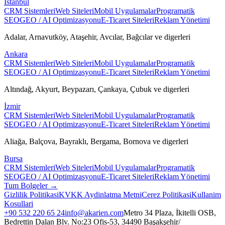
İstanbul
CRM Sistemleri
Web Siteleri
Mobil Uygulamalar
Programatik
SEO
GEO / AI Optimizasyonu
E-Ticaret Siteleri
Reklam Yönetimi
Adalar, Arnavutköy, Ataşehir, Avcılar, Bağcılar
ve digerleri
Ankara
CRM Sistemleri
Web Siteleri
Mobil Uygulamalar
Programatik
SEO
GEO / AI Optimizasyonu
E-Ticaret Siteleri
Reklam Yönetimi
Altındağ, Akyurt, Beypazarı, Çankaya, Çubuk
ve digerleri
İzmir
CRM Sistemleri
Web Siteleri
Mobil Uygulamalar
Programatik
SEO
GEO / AI Optimizasyonu
E-Ticaret Siteleri
Reklam Yönetimi
Aliağa, Balçova, Bayraklı, Bergama, Bornova
ve digerleri
Bursa
CRM Sistemleri
Web Siteleri
Mobil Uygulamalar
Programatik
SEO
GEO / AI Optimizasyonu
E-Ticaret Siteleri
Reklam Yönetimi
Tum Bolgeler →
Gizlilik Politikasi
KVKK Aydinlatma Metni
Cerez Politikasi
Kullanim
Kosullari
+90 532 220 65 24
info@akarien.com
Metro 34 Plaza, İkitelli OSB,
Bedrettin Dalan Blv. No:23 Ofis-53, 34490 Başakşehir/