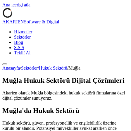
Ana icerigi atla
AKARIEN
Software & Digital
Hizmetler
Sektörler
Blog
S.S.S
Teklif Al
Anasayfa
/
Sektörler
/
Hukuk Sektörü
/
Muğla
Muğla
Hukuk Sektörü
Dijital Çözümleri
Akarien olarak
Muğla
bölgesindeki
hukuk sektörü
firmalarına özel
dijital çözümler sunuyoruz.
Muğla
'da
Hukuk Sektörü
Hukuk sektörü, güven, profesyonellik ve erişilebilirlik üzerine
kurulu bir alandır. Potansiyel müvekkiller avukat ararken önce