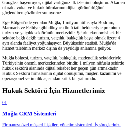
Google'a başvuruyor; dijital varlığınız ilk izlenimi oluşturur. Akarien
olarak avukat ve hukuk bürolarının dijital görünürlüğünü
güçlendiren çözümler sunuyoruz.
Ege Bölgesi'nde yer alan Muğla, 1 milyon nüfusuyla Bodrum,
Marmaris ve Fethiye gibi dünyaca ünlü tatil beldeleriyle premium
turizm ve yatçılık sektörünün merkezidir. Şehrin ekonomisi tek bir
sektöre bağlı değil: turizm, yatçılık, balıkçılık başta olmak üzere 4
ayrı alanda faaliyet yoğunlaşıyor. Büyükşehir statüsü, Muğla'da
hizmet talebinin merkez dışına da yayıldığı anlamına geliyor.
Muğla
bölgesi,
turizm, yatçılık, balıkçılık, madencilik
sektörleriyle
Türkiye'nin önemli merkezlerinden biridir.
1 milyon
nüfuslu şehirde
hukuk sektörü
alanında dijital rekabet her geçen gün artmaktadır.
Hukuk Sektörü
firmalarının dijital dönüşümü, müşteri kazanımı ve
operasyonel verimlilik açısından kritik bir yatırımdır.
Hukuk Sektörü
İçin Hizmetlerimiz
01
Muğla
CRM Sistemleri
Firmanıza özel müşteri ilişkileri yönetim sistemleri. İş süreçlerinizi