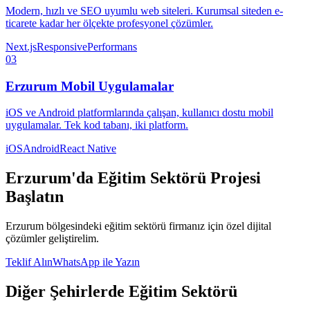
Modern, hızlı ve SEO uyumlu web siteleri. Kurumsal siteden e-
ticarete kadar her ölçekte profesyonel çözümler.
Next.js
Responsive
Performans
03
Erzurum
Mobil Uygulamalar
iOS ve Android platformlarında çalışan, kullanıcı dostu mobil
uygulamalar. Tek kod tabanı, iki platform.
iOS
Android
React Native
Erzurum
'da
Eğitim Sektörü
Projesi
Başlatın
Erzurum
bölgesindeki
eğitim sektörü
firmanız için özel dijital
çözümler geliştirelim.
Teklif Alın
WhatsApp ile Yazın
Diğer Şehirlerde
Eğitim Sektörü