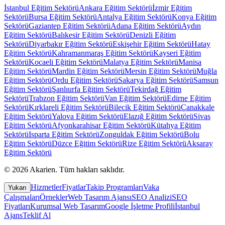
İstanbul
Eğitim Sektörü
Ankara
Eğitim Sektörü
İzmir
Eğitim
Sektörü
Bursa
Eğitim Sektörü
Antalya
Eğitim Sektörü
Konya
Eğitim
Sektörü
Gaziantep
Eğitim Sektörü
Adana
Eğitim Sektörü
Aydın
Eğitim Sektörü
Balıkesir
Eğitim Sektörü
Denizli
Eğitim
Sektörü
Diyarbakır
Eğitim Sektörü
Eskişehir
Eğitim Sektörü
Hatay
Eğitim Sektörü
Kahramanmaraş
Eğitim Sektörü
Kayseri
Eğitim
Sektörü
Kocaeli
Eğitim Sektörü
Malatya
Eğitim Sektörü
Manisa
Eğitim Sektörü
Mardin
Eğitim Sektörü
Mersin
Eğitim Sektörü
Muğla
Eğitim Sektörü
Ordu
Eğitim Sektörü
Sakarya
Eğitim Sektörü
Samsun
Eğitim Sektörü
Şanlıurfa
Eğitim Sektörü
Tekirdağ
Eğitim
Sektörü
Trabzon
Eğitim Sektörü
Van
Eğitim Sektörü
Edirne
Eğitim
Sektörü
Kırklareli
Eğitim Sektörü
Bilecik
Eğitim Sektörü
Çanakkale
Eğitim Sektörü
Yalova
Eğitim Sektörü
Elazığ
Eğitim Sektörü
Sivas
Eğitim Sektörü
Afyonkarahisar
Eğitim Sektörü
Kütahya
Eğitim
Sektörü
Isparta
Eğitim Sektörü
Zonguldak
Eğitim Sektörü
Bolu
Eğitim Sektörü
Düzce
Eğitim Sektörü
Rize
Eğitim Sektörü
Aksaray
Eğitim Sektörü
©
2026
Akarien
.
Tüm hakları saklıdır.
Hizmetler
Fiyatlar
Takip Programları
Vaka
Yukarı
Çalışmaları
Örnekler
Web Tasarım Ajansı
SEO Analizi
SEO
Fiyatları
Kurumsal Web Tasarım
Google İşletme Profili
İstanbul
Ajans
Teklif Al