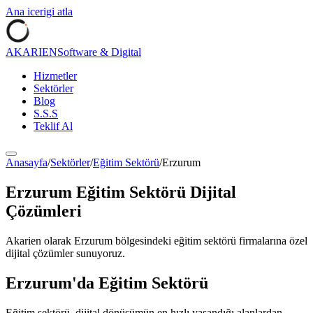
Ana icerigi atla
AKARIEN
Software & Digital
Hizmetler
Sektörler
Blog
S.S.S
Teklif Al
Anasayfa
/
Sektörler
/
Eğitim Sektörü
/
Erzurum
Erzurum
Eğitim Sektörü
Dijital
Çözümleri
Akarien olarak
Erzurum
bölgesindeki
eğitim sektörü
firmalarına özel
dijital çözümler sunuyoruz.
Erzurum
'da
Eğitim Sektörü
Eğitim sektörü, dijital dönüşümün en hızlı yaşandığı alanlardan