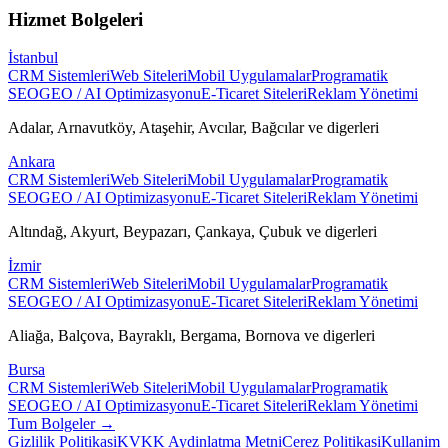
Hizmet Bolgeleri
İstanbul
CRM Sistemleri
Web Siteleri
Mobil Uygulamalar
Programatik
SEO
GEO / AI Optimizasyonu
E-Ticaret Siteleri
Reklam Yönetimi
Adalar, Arnavutköy, Ataşehir, Avcılar, Bağcılar
ve digerleri
Ankara
CRM Sistemleri
Web Siteleri
Mobil Uygulamalar
Programatik
SEO
GEO / AI Optimizasyonu
E-Ticaret Siteleri
Reklam Yönetimi
Altındağ, Akyurt, Beypazarı, Çankaya, Çubuk
ve digerleri
İzmir
CRM Sistemleri
Web Siteleri
Mobil Uygulamalar
Programatik
SEO
GEO / AI Optimizasyonu
E-Ticaret Siteleri
Reklam Yönetimi
Aliağa, Balçova, Bayraklı, Bergama, Bornova
ve digerleri
Bursa
CRM Sistemleri
Web Siteleri
Mobil Uygulamalar
Programatik
SEO
GEO / AI Optimizasyonu
E-Ticaret Siteleri
Reklam Yönetimi
Tum Bolgeler →
Gizlilik Politikasi
KVKK Aydinlatma Metni
Cerez Politikasi
Kullanim