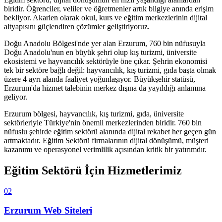
biridir. Öğrenciler, veliler ve öğretmenler artık bilgiye anında erişim
bekliyor. Akarien olarak okul, kurs ve eğitim merkezlerinin dijital
altyapısını güçlendiren çözümler geliştiriyoruz.
Doğu Anadolu Bölgesi'nde yer alan Erzurum, 760 bin nüfusuyla
Doğu Anadolu'nun en büyük şehri olup kış turizmi, üniversite
ekosistemi ve hayvancılık sektörüyle öne çıkar. Şehrin ekonomisi
tek bir sektöre bağlı değil: hayvancılık, kış turizmi, gıda başta olmak
üzere 4 ayrı alanda faaliyet yoğunlaşıyor. Büyükşehir statüsü,
Erzurum'da hizmet talebinin merkez dışına da yayıldığı anlamına
geliyor.
Erzurum
bölgesi,
hayvancılık, kış turizmi, gıda, üniversite
sektörleriyle Türkiye'nin önemli merkezlerinden biridir.
760 bin
nüfuslu şehirde
eğitim sektörü
alanında dijital rekabet her geçen gün
artmaktadır.
Eğitim Sektörü
firmalarının dijital dönüşümü, müşteri
kazanımı ve operasyonel verimlilik açısından kritik bir yatırımdır.
Eğitim Sektörü
İçin Hizmetlerimiz
02
Erzurum
Web Siteleri