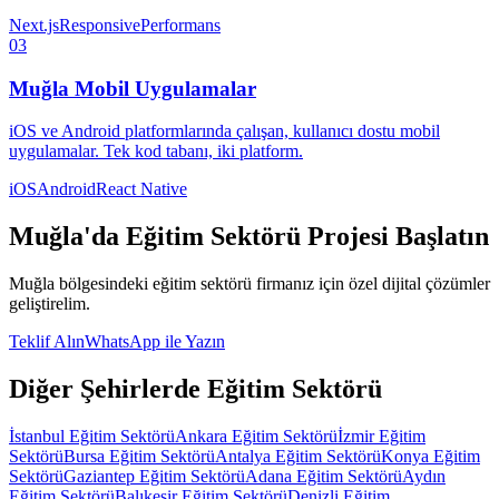
Next.js
Responsive
Performans
03
Muğla
Mobil Uygulamalar
iOS ve Android platformlarında çalışan, kullanıcı dostu mobil
uygulamalar. Tek kod tabanı, iki platform.
iOS
Android
React Native
Muğla
'da
Eğitim Sektörü
Projesi Başlatın
Muğla
bölgesindeki
eğitim sektörü
firmanız için özel dijital çözümler
geliştirelim.
Teklif Alın
WhatsApp ile Yazın
Diğer Şehirlerde
Eğitim Sektörü
İstanbul
Eğitim Sektörü
Ankara
Eğitim Sektörü
İzmir
Eğitim
Sektörü
Bursa
Eğitim Sektörü
Antalya
Eğitim Sektörü
Konya
Eğitim
Sektörü
Gaziantep
Eğitim Sektörü
Adana
Eğitim Sektörü
Aydın
Eğitim Sektörü
Balıkesir
Eğitim Sektörü
Denizli
Eğitim