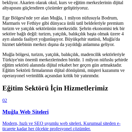
bekliyor. Akarien olarak okul, kurs ve eğitim merkezlerinin dijital
altyapısını güçlendiren çözümler geliştiriyoruz.
Ege Bölgesi'nde yer alan Muğla, 1 milyon nüfusuyla Bodrum,
Marmaris ve Fethiye gibi dünyaca ünlü tatil beldeleriyle premium
turizm ve yatçılık sektörünün merkezidir. Şehrin ekonomisi tek bir
sektöre bağlı değil: turizm, yatçılık, balıkçılık başta olmak üzere 4
ayrı alanda faaliyet yoğunlaşıyor. Büyükşehir statüsü, Muğla'da
hizmet talebinin merkez dışına da yayıldığı anlamına geliyor.
Muğla
bölgesi,
turizm, yatçılık, balıkçılık, madencilik
sektörleriyle
Türkiye'nin önemli merkezlerinden biridir.
1 milyon
nüfuslu şehirde
eğitim sektörü
alanında dijital rekabet her geçen gün artmaktadır.
Eğitim Sektörü
firmalarının dijital dönüşümü, müşteri kazanımı ve
operasyonel verimlilik açısından kritik bir yatırımdır.
Eğitim Sektörü
İçin Hizmetlerimiz
02
Muğla
Web Siteleri
Modern, hızlı ve SEO uyumlu web siteleri. Kurumsal siteden e-
ticarete kadar her ölçekte profesyonel çözümler.