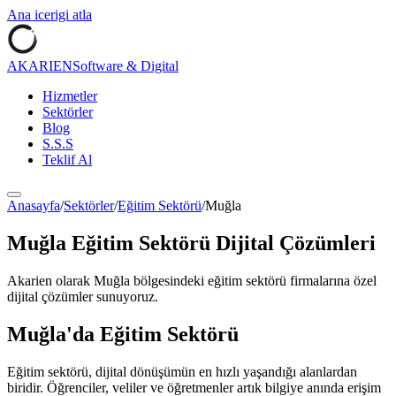
Ana icerigi atla
AKARIEN
Software & Digital
Hizmetler
Sektörler
Blog
S.S.S
Teklif Al
Anasayfa
/
Sektörler
/
Eğitim Sektörü
/
Muğla
Muğla
Eğitim Sektörü
Dijital Çözümleri
Akarien olarak
Muğla
bölgesindeki
eğitim sektörü
firmalarına özel
dijital çözümler sunuyoruz.
Muğla
'da
Eğitim Sektörü
Eğitim sektörü, dijital dönüşümün en hızlı yaşandığı alanlardan
biridir. Öğrenciler, veliler ve öğretmenler artık bilgiye anında erişim