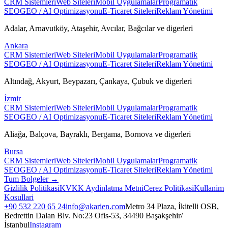
CRM Sistemleri
Web Siteleri
Mobil Uygulamalar
Programatik
SEO
GEO / AI Optimizasyonu
E-Ticaret Siteleri
Reklam Yönetimi
Adalar, Arnavutköy, Ataşehir, Avcılar, Bağcılar
ve digerleri
Ankara
CRM Sistemleri
Web Siteleri
Mobil Uygulamalar
Programatik
SEO
GEO / AI Optimizasyonu
E-Ticaret Siteleri
Reklam Yönetimi
Altındağ, Akyurt, Beypazarı, Çankaya, Çubuk
ve digerleri
İzmir
CRM Sistemleri
Web Siteleri
Mobil Uygulamalar
Programatik
SEO
GEO / AI Optimizasyonu
E-Ticaret Siteleri
Reklam Yönetimi
Aliağa, Balçova, Bayraklı, Bergama, Bornova
ve digerleri
Bursa
CRM Sistemleri
Web Siteleri
Mobil Uygulamalar
Programatik
SEO
GEO / AI Optimizasyonu
E-Ticaret Siteleri
Reklam Yönetimi
Tum Bolgeler →
Gizlilik Politikasi
KVKK Aydinlatma Metni
Cerez Politikasi
Kullanim
Kosullari
+90 532 220 65 24
info@akarien.com
Metro 34 Plaza, İkitelli OSB,
Bedrettin Dalan Blv. No:23 Ofis-53, 34490 Başakşehir/
İstanbul
Instagram