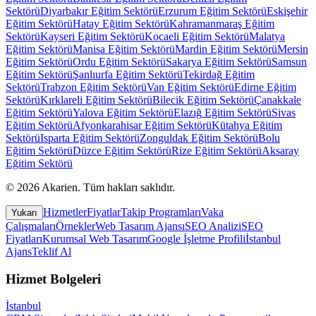
Sektörü
Diyarbakır
Eğitim Sektörü
Erzurum
Eğitim Sektörü
Eskişehir
Eğitim Sektörü
Hatay
Eğitim Sektörü
Kahramanmaraş
Eğitim
Sektörü
Kayseri
Eğitim Sektörü
Kocaeli
Eğitim Sektörü
Malatya
Eğitim Sektörü
Manisa
Eğitim Sektörü
Mardin
Eğitim Sektörü
Mersin
Eğitim Sektörü
Ordu
Eğitim Sektörü
Sakarya
Eğitim Sektörü
Samsun
Eğitim Sektörü
Şanlıurfa
Eğitim Sektörü
Tekirdağ
Eğitim
Sektörü
Trabzon
Eğitim Sektörü
Van
Eğitim Sektörü
Edirne
Eğitim
Sektörü
Kırklareli
Eğitim Sektörü
Bilecik
Eğitim Sektörü
Çanakkale
Eğitim Sektörü
Yalova
Eğitim Sektörü
Elazığ
Eğitim Sektörü
Sivas
Eğitim Sektörü
Afyonkarahisar
Eğitim Sektörü
Kütahya
Eğitim
Sektörü
Isparta
Eğitim Sektörü
Zonguldak
Eğitim Sektörü
Bolu
Eğitim Sektörü
Düzce
Eğitim Sektörü
Rize
Eğitim Sektörü
Aksaray
Eğitim Sektörü
©
2026
Akarien
.
Tüm hakları saklıdır.
Hizmetler
Fiyatlar
Takip Programları
Vaka
Yukarı
Çalışmaları
Örnekler
Web Tasarım Ajansı
SEO Analizi
SEO
Fiyatları
Kurumsal Web Tasarım
Google İşletme Profili
İstanbul
Ajans
Teklif Al
Hizmet Bolgeleri
İstanbul