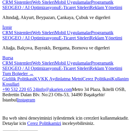
CRM Sistemleri
Web Siteleri
Mobil Uygulamalar
Programatik
SEO
GEO / AI Optimizasyonu
E-Ticaret Siteleri
Reklam Yönetimi
Altındağ, Akyurt, Beypazarı, Çankaya, Çubuk
ve digerleri
İzmir
CRM Sistemleri
Web Siteleri
Mobil Uygulamalar
Programatik
SEO
GEO / AI Optimizasyonu
E-Ticaret Siteleri
Reklam Yönetimi
Aliağa, Balçova, Bayraklı, Bergama, Bornova
ve digerleri
Bursa
CRM Sistemleri
Web Siteleri
Mobil Uygulamalar
Programatik
SEO
GEO / AI Optimizasyonu
E-Ticaret Siteleri
Reklam Yönetimi
Tum Bolgeler →
Gizlilik Politikasi
KVKK Aydinlatma Metni
Cerez Politikasi
Kullanim
Kosullari
+90 532 220 65 24
info@akarien.com
Metro 34 Plaza, İkitelli OSB,
Bedrettin Dalan Blv. No:23 Ofis-53, 34490 Başakşehir/
İstanbul
Instagram
Bu web sitesi deneyiminizi iyilestirmek icin cerezleri kullanmaktadir.
Detaylar icin
Cerez Politikamizi
inceleyebilirsiniz.