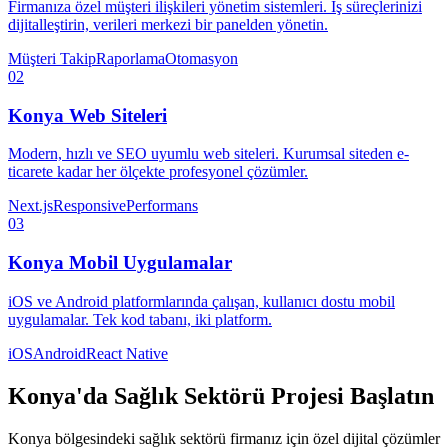
Firmanıza özel müşteri ilişkileri yönetim sistemleri. İş süreçlerinizi
dijitalleştirin, verileri merkezi bir panelden yönetin.
Müşteri Takip
Raporlama
Otomasyon
02
Konya
Web Siteleri
Modern, hızlı ve SEO uyumlu web siteleri. Kurumsal siteden e-
ticarete kadar her ölçekte profesyonel çözümler.
Next.js
Responsive
Performans
03
Konya
Mobil Uygulamalar
iOS ve Android platformlarında çalışan, kullanıcı dostu mobil
uygulamalar. Tek kod tabanı, iki platform.
iOS
Android
React Native
Konya
'da
Sağlık Sektörü
Projesi Başlatın
Konya
bölgesindeki
sağlık sektörü
firmanız için özel dijital çözümler