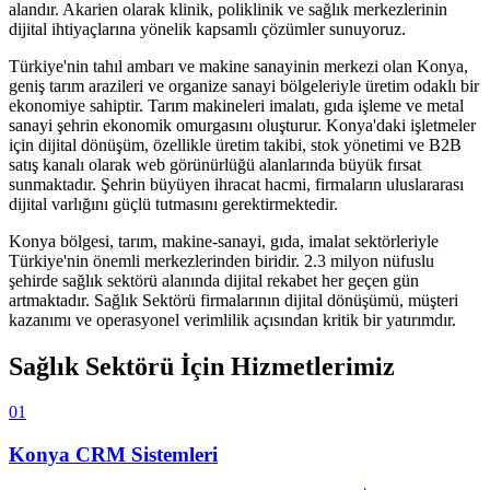
alandır. Akarien olarak klinik, poliklinik ve sağlık merkezlerinin
dijital ihtiyaçlarına yönelik kapsamlı çözümler sunuyoruz.
Türkiye'nin tahıl ambarı ve makine sanayinin merkezi olan Konya,
geniş tarım arazileri ve organize sanayi bölgeleriyle üretim odaklı bir
ekonomiye sahiptir. Tarım makineleri imalatı, gıda işleme ve metal
sanayi şehrin ekonomik omurgasını oluşturur. Konya'daki işletmeler
için dijital dönüşüm, özellikle üretim takibi, stok yönetimi ve B2B
satış kanalı olarak web görünürlüğü alanlarında büyük fırsat
sunmaktadır. Şehrin büyüyen ihracat hacmi, firmaların uluslararası
dijital varlığını güçlü tutmasını gerektirmektedir.
Konya
bölgesi,
tarım, makine-sanayi, gıda, imalat
sektörleriyle
Türkiye'nin önemli merkezlerinden biridir.
2.3 milyon
nüfuslu
şehirde
sağlık sektörü
alanında dijital rekabet her geçen gün
artmaktadır.
Sağlık Sektörü
firmalarının dijital dönüşümü, müşteri
kazanımı ve operasyonel verimlilik açısından kritik bir yatırımdır.
Sağlık Sektörü
İçin Hizmetlerimiz
01
Konya
CRM Sistemleri