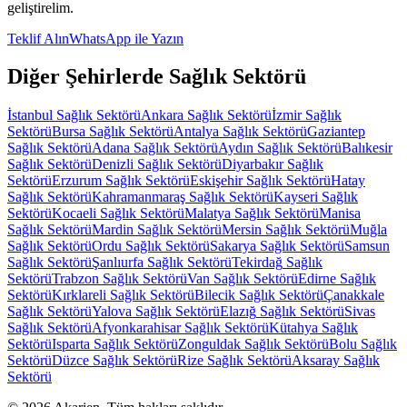
geliştirelim.
Teklif Alın
WhatsApp ile Yazın
Diğer Şehirlerde
Sağlık Sektörü
İstanbul
Sağlık Sektörü
Ankara
Sağlık Sektörü
İzmir
Sağlık
Sektörü
Bursa
Sağlık Sektörü
Antalya
Sağlık Sektörü
Gaziantep
Sağlık Sektörü
Adana
Sağlık Sektörü
Aydın
Sağlık Sektörü
Balıkesir
Sağlık Sektörü
Denizli
Sağlık Sektörü
Diyarbakır
Sağlık
Sektörü
Erzurum
Sağlık Sektörü
Eskişehir
Sağlık Sektörü
Hatay
Sağlık Sektörü
Kahramanmaraş
Sağlık Sektörü
Kayseri
Sağlık
Sektörü
Kocaeli
Sağlık Sektörü
Malatya
Sağlık Sektörü
Manisa
Sağlık Sektörü
Mardin
Sağlık Sektörü
Mersin
Sağlık Sektörü
Muğla
Sağlık Sektörü
Ordu
Sağlık Sektörü
Sakarya
Sağlık Sektörü
Samsun
Sağlık Sektörü
Şanlıurfa
Sağlık Sektörü
Tekirdağ
Sağlık
Sektörü
Trabzon
Sağlık Sektörü
Van
Sağlık Sektörü
Edirne
Sağlık
Sektörü
Kırklareli
Sağlık Sektörü
Bilecik
Sağlık Sektörü
Çanakkale
Sağlık Sektörü
Yalova
Sağlık Sektörü
Elazığ
Sağlık Sektörü
Sivas
Sağlık Sektörü
Afyonkarahisar
Sağlık Sektörü
Kütahya
Sağlık
Sektörü
Isparta
Sağlık Sektörü
Zonguldak
Sağlık Sektörü
Bolu
Sağlık
Sektörü
Düzce
Sağlık Sektörü
Rize
Sağlık Sektörü
Aksaray
Sağlık
Sektörü