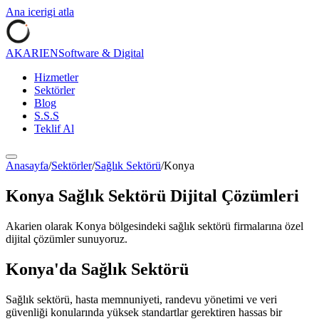
Ana icerigi atla
AKARIEN
Software & Digital
Hizmetler
Sektörler
Blog
S.S.S
Teklif Al
Anasayfa
/
Sektörler
/
Sağlık Sektörü
/
Konya
Konya
Sağlık Sektörü
Dijital Çözümleri
Akarien olarak
Konya
bölgesindeki
sağlık sektörü
firmalarına özel
dijital çözümler sunuyoruz.
Konya
'da
Sağlık Sektörü
Sağlık sektörü, hasta memnuniyeti, randevu yönetimi ve veri
güvenliği konularında yüksek standartlar gerektiren hassas bir