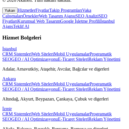
©
2026
Akarien
.
Tüm hakları saklıdır.
Hizmetler
Fiyatlar
Takip Programları
Vaka
Yukarı
Çalışmaları
Örnekler
Web Tasarım Ajansı
SEO Analizi
SEO
Fiyatları
Kurumsal Web Tasarım
Google İşletme Profili
İstanbul
Ajans
Teklif Al
Hizmet Bolgeleri
İstanbul
CRM Sistemleri
Web Siteleri
Mobil Uygulamalar
Programatik
SEO
GEO / AI Optimizasyonu
E-Ticaret Siteleri
Reklam Yönetimi
Adalar, Arnavutköy, Ataşehir, Avcılar, Bağcılar
ve digerleri
Ankara
CRM Sistemleri
Web Siteleri
Mobil Uygulamalar
Programatik
SEO
GEO / AI Optimizasyonu
E-Ticaret Siteleri
Reklam Yönetimi
Altındağ, Akyurt, Beypazarı, Çankaya, Çubuk
ve digerleri
İzmir
CRM Sistemleri
Web Siteleri
Mobil Uygulamalar
Programatik
SEO
GEO / AI Optimizasyonu
E-Ticaret Siteleri
Reklam Yönetimi
Aliağa, Balçova, Bayraklı, Bergama, Bornova
ve digerleri