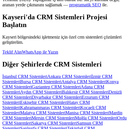
aranan yerde çıkmasını sağlamak —
programatik SEO
ile.
Kayseri
'da
CRM Sistemleri
Projesi
Başlatın
Kayseri
bölgesindeki işletmeniz için özel
crm sistemleri
çözümleri
geliştirelim.
Teklif Alın
WhatsApp ile Yazın
Diğer Şehirlerde
CRM Sistemleri
İstanbul
CRM Sistemleri
Ankara
CRM Sistemleri
İzmir
CRM
Sistemleri
Bursa
CRM Sistemleri
Antalya
CRM Sistemleri
Konya
CRM Sistemleri
Gaziantep
CRM Sistemleri
Adana
CRM
Sistemleri
Aydın
CRM Sistemleri
Balıkesir
CRM Sistemleri
Denizli
CRM Sistemleri
Diyarbakır
CRM Sistemleri
Erzurum
CRM
Sistemleri
Eskişehir
CRM Sistemleri
Hatay
CRM
Sistemleri
Kahramanmaraş
CRM Sistemleri
Kocaeli
CRM
Sistemleri
Malatya
CRM Sistemleri
Manisa
CRM Sistemleri
Mardin
CRM Sistemleri
Mersin
CRM Sistemleri
Muğla
CRM Sistemleri
Ordu
CRM Sistemleri
Sakarya
CRM Sistemleri
Samsun
CRM
Sistemleri
Şanlıurfa
CRM Sistemleri
Tekirdağ
CRM