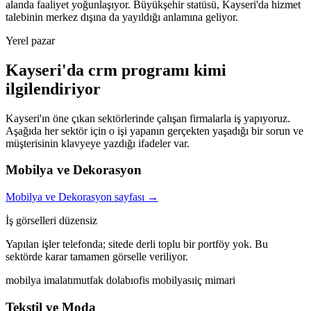
alanda faaliyet yoğunlaşıyor. Büyükşehir statüsü, Kayseri'da hizmet
talebinin merkez dışına da yayıldığı anlamına geliyor.
Yerel pazar
Kayseri
'da
crm programı
kimi
ilgilendiriyor
Kayseri
'ın öne çıkan sektörlerinde çalışan firmalarla iş yapıyoruz.
Aşağıda her sektör için o işi yapanın gerçekten yaşadığı bir sorun ve
müşterisinin klavyeye yazdığı ifadeler var
.
Mobilya ve Dekorasyon
Mobilya ve Dekorasyon
sayfası →
İş görselleri düzensiz
Yapılan işler telefonda; sitede derli toplu bir portföy yok. Bu
sektörde karar tamamen görselle veriliyor.
mobilya imalatı
mutfak dolabı
ofis mobilyası
iç mimari
Tekstil ve Moda