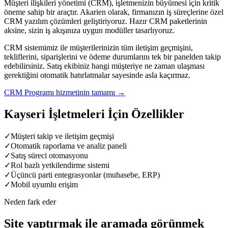
Müşteri ilişkileri yönetimi (CRM), işletmenizin büyümesi için kritik
öneme sahip bir araçtır. Akarien olarak, firmanızın iş süreçlerine özel
CRM yazılım çözümleri geliştiriyoruz. Hazır CRM paketlerinin
aksine, sizin iş akışınıza uygun modüller tasarlıyoruz.
CRM sistemimiz ile müşterilerinizin tüm iletişim geçmişini,
tekliflerini, siparişlerini ve ödeme durumlarını tek bir panelden takip
edebilirsiniz. Satış ekibiniz hangi müşteriye ne zaman ulaşması
gerektiğini otomatik hatırlatmalar sayesinde asla kaçırmaz.
CRM Programı
hizmetinin tamamı →
Kayseri
İşletmeleri İçin Özellikler
✓
Müşteri takip ve iletişim geçmişi
✓
Otomatik raporlama ve analiz paneli
✓
Satış süreci otomasyonu
✓
Rol bazlı yetkilendirme sistemi
✓
Üçüncü parti entegrasyonlar (muhasebe, ERP)
✓
Mobil uyumlu erişim
Neden fark eder
Site yaptırmak ile aramada görünmek