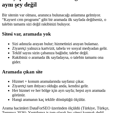
aynı şey değil
Bir sitenin var olması, aranınca bulunacağı anlamına gelmiyor.
“
Kayseri crm programı
” gibi bir aramada ilk sayfada değilseniz, o
talebin tamamı sizi değil rakibinizi buluyor.
Sitesi var, aramada yok
Sizi adınızla arayan bulur; hizmetinizi arayan bulamaz.
Ziyaretçi yalnızca kartvizit, tabela ve sosyal medyadan gelir.
Teklif sayısı sizin çabanıza bağlıdır, talebe değil.
Rakibiniz o aramada ilk sayfadaysa, o talebin tamamı ona
gider.
Aramada çıkan site
Hizmet + konum aramalarında sayfanız çıkar.
Ziyaretçi tam ihtiyacı olduğu anda, kendisi gelir.
Her hizmet ve her bölge için ayrı sayfa; hepsi ayrı aramada
görünür.
Hangi aramanın kaç teklife dönüştüğü ölçülür.
Arama hacimleri DataForSEO üzerinden ölçüldü (Türkiye, Türkçe,
Temmuz 2026). Yaptığımız iş tam olarak bu: siteyi kurmak değil,