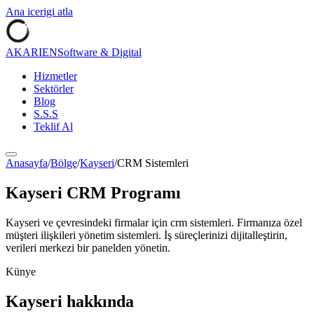
Ana icerigi atla
AKARIEN
Software & Digital
Hizmetler
Sektörler
Blog
S.S.S
Teklif Al
Anasayfa
/
Bölge
/
Kayseri
/
CRM Sistemleri
Kayseri
CRM Programı
Kayseri
ve çevresindeki firmalar için
crm sistemleri
.
Firmanıza özel
müşteri ilişkileri yönetim sistemleri. İş süreçlerinizi dijitalleştirin,
verileri merkezi bir panelden yönetin.
Künye
Kayseri
hakkında