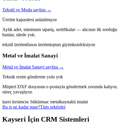
Tekstil ve Moda
sayfası →
Üretim kapasitesi anlatılmıyor
Aylık adet, minimum sipariş, sertifikalar — alıcının ilk sorduğu
bunlar, sitede yok.
tekstil üretimi
fason üretim
toptan giyim
konfeksiyon
Metal ve İmalat Sanayi
Metal ve İmalat Sanayi
sayfası →
Teknik resim gönderme yolu yok
Müşteri DXF dosyasını e-postayla göndermek zorunda kalıyor,
süreç yavaşlıyor.
lazer kesim
cnc büküm
sac metal
kaynaklı imalat
Bu iş ne kadar tutar?
Tüm sektörler
Kayseri
İçin
CRM Sistemleri