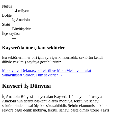
Nüfus
1.4 milyon
Bölge
İç Anadolu
Statü
Büyükşehir
İlçe sayfası
—
Kayseri
'da öne çıkan sektörler
Bu sektörlerin her biri için ayrı içerik hazırladık; sektörün kendi
diliyle yazılmış sayfaya geçebilirsiniz.
Mobilya ve Dekorasyon
Tekstil ve Moda
Metal ve İmalat
Sanayi
İnşaat Sektörü
Tüm sektörler →
Kayseri
İş Dünyası
İç Anadolu Bölgesi'nde yer alan Kayseri, 1.4 milyon nüfusuyla
Anadolu'nun ticaret başkenti olarak mobilya, tekstil ve sanayi
sektörlerinde ulusal ölçekte söz sahibidir. Şehrin ekonomisi tek bir
sektöre bağlı değil: mobilya, tekstil, sanayi başta olmak üzere 4 ayrı