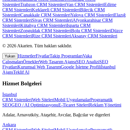
Sistemleri
Trabzon
CRM Sistemleri
Van
CRM Sistemleri
Edirne
CRM Sistemleri
Kırklareli
CRM Sistemleri
Bilecik
CRM
Sistemleri
Çanakkale
CRM Sistemleri
Yalova
CRM Sistemleri
Elazığ
CRM Sistemleri
Sivas
CRM Sistemleri
Afyonkarahisar
CRM
Sistemleri
Kütahya
CRM Sistemleri
Isparta
CRM
Sistemleri
Zonguldak
CRM Sistemleri
Bolu
CRM Sistemleri
Düzce
CRM Sistemleri
Rize
CRM Sistemleri
Aksaray
CRM Sistemleri
©
2026
Akarien
.
Tüm hakları saklıdır.
Hizmetler
Fiyatlar
Takip Programları
Vaka
Yukarı
Çalışmaları
Örnekler
Web Tasarım Ajansı
SEO Analizi
SEO
Fiyatları
Kurumsal Web Tasarım
Google İşletme Profili
İstanbul
Ajans
Teklif Al
Hizmet Bolgeleri
İstanbul
CRM Sistemleri
Web Siteleri
Mobil Uygulamalar
Programatik
SEO
GEO / AI Optimizasyonu
E-Ticaret Siteleri
Reklam Yönetimi
Adalar, Arnavutköy, Ataşehir, Avcılar, Bağcılar
ve digerleri
Ankara
CRM Sistemleri
Web Siteleri
Mobil Uygulamalar
Programatik