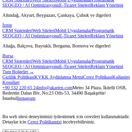
SEO
GEO / AI Optimizasyonu
E-Ticaret Siteleri
Reklam Yönetimi
Altındağ, Akyurt, Beypazarı, Çankaya, Çubuk
ve digerleri
İzmir
CRM Sistemleri
Web Siteleri
Mobil Uygulamalar
Programatik
SEO
GEO / AI Optimizasyonu
E-Ticaret Siteleri
Reklam Yönetimi
Aliağa, Balçova, Bayraklı, Bergama, Bornova
ve digerleri
Bursa
CRM Sistemleri
Web Siteleri
Mobil Uygulamalar
Programatik
SEO
GEO / AI Optimizasyonu
E-Ticaret Siteleri
Reklam Yönetimi
Tum Bolgeler →
Gizlilik Politikasi
KVKK Aydinlatma Metni
Cerez Politikasi
Kullanim
Kosullari
+90 532 220 65 24
info@akarien.com
Metro 34 Plaza, İkitelli OSB,
Bedrettin Dalan Blv. No:23 Ofis-53, 34490 Başakşehir/
İstanbul
Instagram
Bu web sitesi deneyiminizi iyilestirmek icin cerezleri kullanmaktadir.
Detaylar icin
Cerez Politikamizi
inceleyebilirsiniz.