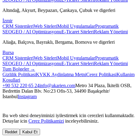
Altındağ, Akyurt, Beypazarı, Çankaya, Çubuk
ve digerleri
İzmir
CRM Sistemleri
Web Siteleri
Mobil Uygulamalar
Programatik
SEO
GEO / AI Optimizasyonu
E-Ticaret Siteleri
Reklam Yönetimi
Aliağa, Balçova, Bayraklı, Bergama, Bornova
ve digerleri
Bursa
CRM Sistemleri
Web Siteleri
Mobil Uygulamalar
Programatik
SEO
GEO / AI Optimizasyonu
E-Ticaret Siteleri
Reklam Yönetimi
Tum Bolgeler →
Gizlilik Politikasi
KVKK Aydinlatma Metni
Cerez Politikasi
Kullanim
Kosullari
+90 532 220 65 24
info@akarien.com
Metro 34 Plaza, İkitelli OSB,
Bedrettin Dalan Blv. No:23 Ofis-53, 34490 Başakşehir/
İstanbul
Instagram
Bu web sitesi deneyiminizi iyilestirmek icin cerezleri kullanmaktadir.
Detaylar icin
Cerez Politikamizi
inceleyebilirsiniz.
Reddet
Kabul Et