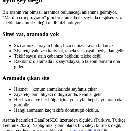
Bir sitenin var olması, aranınca bulunacağı anlamına gelmiyor.
“
Mardin crm programı
” gibi bir aramada ilk sayfada değilseniz, o
talebin tamamı sizi değil rakibinizi buluyor.
Sitesi var, aramada yok
Sizi adınızla arayan bulur; hizmetinizi arayan bulamaz.
Ziyaretçi yalnızca kartvizit, tabela ve sosyal medyadan gelir.
Teklif sayısı sizin çabanıza bağlıdır, talebe değil.
Rakibiniz o aramada ilk sayfadaysa, o talebin tamamı ona
gider.
Aramada çıkan site
Hizmet + konum aramalarında sayfanız çıkar.
Ziyaretçi tam ihtiyacı olduğu anda, kendisi gelir.
Her hizmet ve her bölge için ayrı sayfa; hepsi ayrı aramada
görünür.
Hangi aramanın kaç teklife dönüştüğü ölçülür.
Arama hacimleri DataForSEO üzerinden ölçüldü (Türkiye, Türkçe,
Temmuz 2026). Yaptığımız iş tam olarak bu: siteyi kurmak değil,
aranan yerde çıkmasını sağlamak —
programatik SEO
ile.