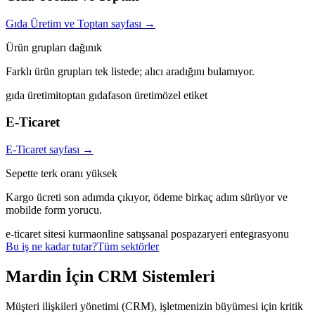
Gıda Üretim ve Toptan
sayfası →
Ürün grupları dağınık
Farklı ürün grupları tek listede; alıcı aradığını bulamıyor.
gıda üretimi
toptan gıda
fason üretim
özel etiket
E-Ticaret
E-Ticaret
sayfası →
Sepette terk oranı yüksek
Kargo ücreti son adımda çıkıyor, ödeme birkaç adım sürüyor ve
mobilde form yorucu.
e-ticaret sitesi kurma
online satış
sanal pos
pazaryeri entegrasyonu
Bu iş ne kadar tutar?
Tüm sektörler
Mardin
İçin
CRM Sistemleri
Müşteri ilişkileri yönetimi (CRM), işletmenizin büyümesi için kritik