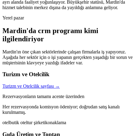
ayrı alanda faaliyet yoğunlaşıyor. Büyükşehir statüsü, Mardin'da
hizmet talebinin merkez dışına da yayıldığı anlamına geliyor.
Yerel pazar
Mardin
'da
crm programı
kimi
ilgilendiriyor
Mardin
'ın öne çıkan sektörlerinde çalışan firmalarla iş yapıyoruz.
Aşağıda her sektör için o işi yapanın gerçekten yaşadığı bir sorun ve
müşterisinin klavyeye yazdığı ifadeler var
.
Turizm ve Otelcilik
Turizm ve Otelcilik
sayfası →
Rezervasyonların tamamı acente üzerinden
Her rezervasyonda komisyon ödeniyor; doğrudan satış kanalı
kurulmamış.
otel
butik otel
tur şirketi
konaklama
Gıda Üretim ve Toptan