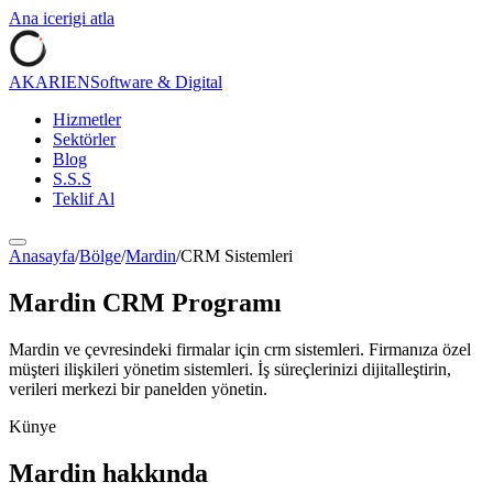
Ana icerigi atla
AKARIEN
Software & Digital
Hizmetler
Sektörler
Blog
S.S.S
Teklif Al
Anasayfa
/
Bölge
/
Mardin
/
CRM Sistemleri
Mardin
CRM Programı
Mardin
ve çevresindeki firmalar için
crm sistemleri
.
Firmanıza özel
müşteri ilişkileri yönetim sistemleri. İş süreçlerinizi dijitalleştirin,
verileri merkezi bir panelden yönetin.
Künye
Mardin
hakkında