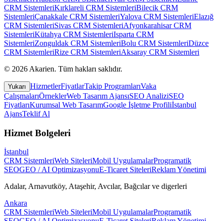
CRM Sistemleri
Kırklareli
CRM Sistemleri
Bilecik
CRM
Sistemleri
Çanakkale
CRM Sistemleri
Yalova
CRM Sistemleri
Elazığ
CRM Sistemleri
Sivas
CRM Sistemleri
Afyonkarahisar
CRM
Sistemleri
Kütahya
CRM Sistemleri
Isparta
CRM
Sistemleri
Zonguldak
CRM Sistemleri
Bolu
CRM Sistemleri
Düzce
CRM Sistemleri
Rize
CRM Sistemleri
Aksaray
CRM Sistemleri
©
2026
Akarien
.
Tüm hakları saklıdır.
Hizmetler
Fiyatlar
Takip Programları
Vaka
Yukarı
Çalışmaları
Örnekler
Web Tasarım Ajansı
SEO Analizi
SEO
Fiyatları
Kurumsal Web Tasarım
Google İşletme Profili
İstanbul
Ajans
Teklif Al
Hizmet Bolgeleri
İstanbul
CRM Sistemleri
Web Siteleri
Mobil Uygulamalar
Programatik
SEO
GEO / AI Optimizasyonu
E-Ticaret Siteleri
Reklam Yönetimi
Adalar, Arnavutköy, Ataşehir, Avcılar, Bağcılar
ve digerleri
Ankara
CRM Sistemleri
Web Siteleri
Mobil Uygulamalar
Programatik
SEO
GEO / AI Optimizasyonu
E-Ticaret Siteleri
Reklam Yönetimi