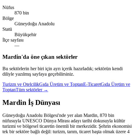
Nüfus
870 bin
Bölge
Güneydoğu Anadolu
Statü
Büyükşehir
İlçe sayfası
—
Mardin
'da öne çıkan sektörler
Bu sektörlerin her biri için ayrı içerik hazırladık; sektörün kendi
diliyle yazılmış sayfaya geçebilirsiniz.
Turizm ve Otelcilik
Gıda Üretim ve Toptan
E-Ticaret
Gıda Üretim ve
Toptan
Tüm sektörler →
Mardin
İş Dünyası
Güneydoğu Anadolu Bölgesi'nde yer alan Mardin, 870 bin
nüfusuyla UNESCO Dünya Mirası adayı tarihi dokusuyla kültür
turizmi ve bölgesel ticaretin önemli bir merkezidir. Şehrin ekonomisi
tek bir sektöre bağlı değil: turizm, tarım, ticaret başta olmak üzere 4