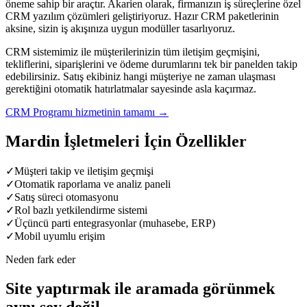
öneme sahip bir araçtır. Akarien olarak, firmanızın iş süreçlerine özel
CRM yazılım çözümleri geliştiriyoruz. Hazır CRM paketlerinin
aksine, sizin iş akışınıza uygun modüller tasarlıyoruz.
CRM sistemimiz ile müşterilerinizin tüm iletişim geçmişini,
tekliflerini, siparişlerini ve ödeme durumlarını tek bir panelden takip
edebilirsiniz. Satış ekibiniz hangi müşteriye ne zaman ulaşması
gerektiğini otomatik hatırlatmalar sayesinde asla kaçırmaz.
CRM Programı
hizmetinin tamamı →
Mardin
İşletmeleri İçin Özellikler
✓
Müşteri takip ve iletişim geçmişi
✓
Otomatik raporlama ve analiz paneli
✓
Satış süreci otomasyonu
✓
Rol bazlı yetkilendirme sistemi
✓
Üçüncü parti entegrasyonlar (muhasebe, ERP)
✓
Mobil uyumlu erişim
Neden fark eder
Site yaptırmak ile aramada görünmek
aynı şey değil