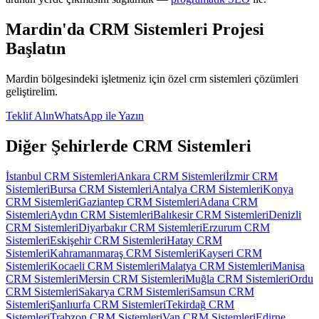
Mardin
'da
CRM Sistemleri
Projesi
Başlatın
Mardin
bölgesindeki işletmeniz için özel
crm sistemleri
çözümleri
geliştirelim.
Teklif Alın
WhatsApp ile Yazın
Diğer Şehirlerde
CRM Sistemleri
İstanbul
CRM Sistemleri
Ankara
CRM Sistemleri
İzmir
CRM
Sistemleri
Bursa
CRM Sistemleri
Antalya
CRM Sistemleri
Konya
CRM Sistemleri
Gaziantep
CRM Sistemleri
Adana
CRM
Sistemleri
Aydın
CRM Sistemleri
Balıkesir
CRM Sistemleri
Denizli
CRM Sistemleri
Diyarbakır
CRM Sistemleri
Erzurum
CRM
Sistemleri
Eskişehir
CRM Sistemleri
Hatay
CRM
Sistemleri
Kahramanmaraş
CRM Sistemleri
Kayseri
CRM
Sistemleri
Kocaeli
CRM Sistemleri
Malatya
CRM Sistemleri
Manisa
CRM Sistemleri
Mersin
CRM Sistemleri
Muğla
CRM Sistemleri
Ordu
CRM Sistemleri
Sakarya
CRM Sistemleri
Samsun
CRM
Sistemleri
Şanlıurfa
CRM Sistemleri
Tekirdağ
CRM
Sistemleri
Trabzon
CRM Sistemleri
Van
CRM Sistemleri
Edirne